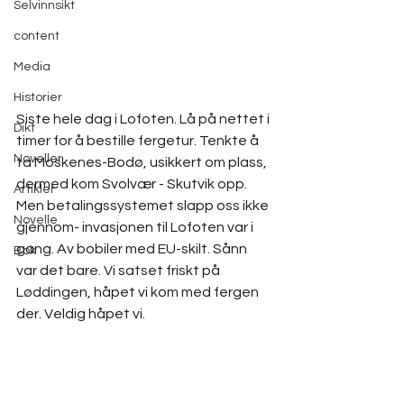
Selvinnsikt
content
Media
Historier
Siste hele dag i Lofoten. Lå på nettet i 
Dikt
timer for å bestille fergetur. Tenkte å 
Noveller
ta Moskenes-Bodø, usikkert om plass, 
dermed kom Svolvær - Skutvik opp. 
Artikler
Men betalingssystemet slapp oss ikke 
Novelle
gjennom- invasjonen til Lofoten var i 
gang. Av bobiler med EU-skilt. Sånn 
Bok
var det bare. Vi satset friskt på 
Løddingen, håpet vi kom med fergen 
der. Veldig håpet vi.