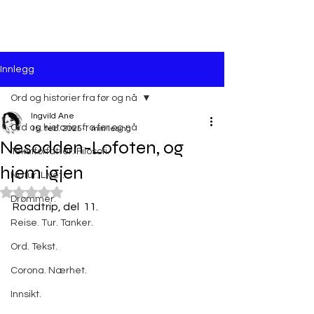
Innlegg
Ord og historier fra før og nå
Ingvild Ane
Ord og historier fra før og nå
15. feb. 2025
1 min lesing
Nesodden-Lofoten, og
Tekstforfatter. Filosofi.
hjem igjen
Natur. Livet.
Gitt NaN av 5 stjerner.
Drømmer.
Roadtrip, del  11.
Reise. Tur. Tanker.
Ord. Tekst.
Corona. Nærhet.
Innsikt.