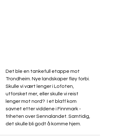
Det ble en tankefull etappe mot 
Trondheim. Nye landskaper fløy forbi.  
Skulle vi vært lenger i Lofoten, 
utforsket mer, eller skulle vi reist 
lenger mot nord?  I et blaff kom 
savnet etter viddene i Finnmark - 
friheten over Sennalandet. Samtidig, 
det skulle bli godt å komme hjem.