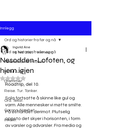
Innlegg
Ord og historier fra før og nå
Ingvild Ane
Ord og historier fra før og nå
14. feb. 2025
1 min lesing
Nesodden-Lofoten, og
Tekstforfatter. Filosofi.
hjem igjen
Natur. Livet.
Gitt NaN av 5 stjerner.
Drømmer.
Roadtrip, del 10.
Reise. Tur. Tanker.
Sola fortsatte å skinne like gul og 
Ord. Tekst.
varm. Alle mennesker vi møtte smilte. 
Corona. Nærhet.
På østlandet derimot. Plutselig 
oppsto det skyer i horisonten, i form 
Innsikt.
av varsler og advarsler. Fra media og 