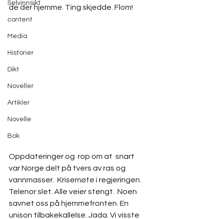
Selvinnsikt
de der hjemme. Ting skjedde. Flom! 
content
Media
Historier
Dikt
Noveller
Artikler
Novelle
Bok
Oppdateringer og  rop om at  snart 
var Norge delt på tvers av ras og 
vannmasser.  Krisemøte i regjeringen. 
Telenor slet. Alle veier stengt.  Noen 
savnet oss på hjemmefronten. En 
unison tilbakekallelse. Jada. Vi visste 