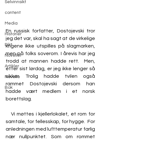
Selvinnsikt
content
Media
En russisk forfatter, Dostojevski tror 
Historier
jeg det var, skal ha sagt at de virkelige 
Dikt
krigene ikke utspilles på slagmarken, 
men på folks soverom. I årevis har jeg 
Noveller
trodd at mannen hadde rett.  Men, 
Artikler
etter sist lørdag, er jeg ikke lenger så 
sikker. Trolig hadde tvilen også 
Novelle
rammet Dostojevski dersom han 
Bok
hadde vært medlem i et norsk 
borettslag.
   Vi møttes i kjellerlokalet, et rom for 
samtale, for fellesskap, for hygge.  For 
anledningen med lufttemperatur farlig 
nær nullpunktet. Som om rommet 