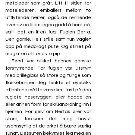
møteleder som gråt. Litt til siden for 
møtelederen, emballert mellom to 
utflytende herrer, også de rennende 
over av ordflom ingen gadd å høre på, 
satt det en liten fugl. Fuglen Berta. 
Den gamle. Helt stille satt hun vaglet 
opp på medbragt pute. Og stirret på 
meg uten ett eneste pip. 
  Først var blikket hennes ganske 
forstyrrende. For fuglen var utstyrt 
med brilleglass så store og tunge som 
flaskebunner. Jeg tenkte et øyeblikk 
at brillene måtte være limt fast på den 
ruglete neseryggen, eller hadde en 
eller annen form for skruanordning inn i 
hjernen. For selv om Bertas ører var 
store, forekom det meg høyst 
usannsynlig at de orket å bære særlig 
tungt. Dessuten bekymret jeg meg en 