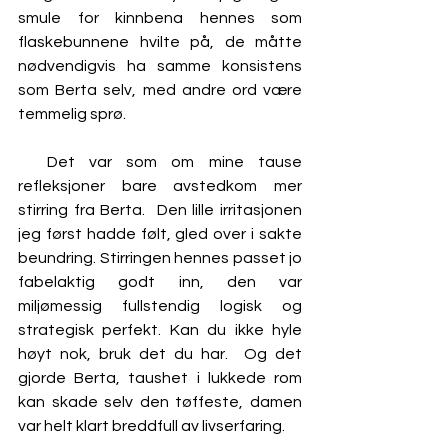
smule for kinnbena hennes som 
flaskebunnene hvilte på, de måtte 
nødvendigvis ha samme konsistens 
som Berta selv, med andre ord være 
temmelig sprø.  
  Det var som om mine tause 
refleksjoner bare avstedkom mer 
stirring fra Berta.  Den lille irritasjonen 
jeg først hadde følt, gled over i sakte 
beundring. Stirringen hennes passet jo 
fabelaktig godt inn, den var 
miljømessig fullstendig logisk og 
strategisk perfekt. Kan du ikke hyle 
høyt nok, bruk det du har.  Og det 
gjorde Berta, taushet i lukkede rom 
kan skade selv den tøffeste, damen 
var helt klart breddfull av livserfaring.