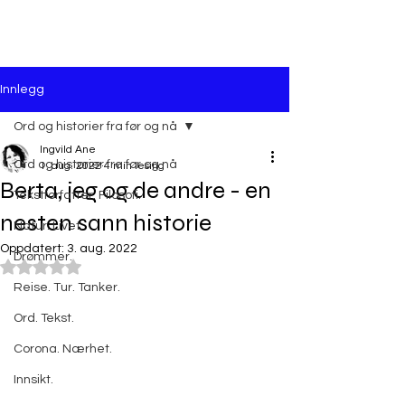
Innlegg
Ord og historier fra før og nå
Ingvild Ane
Ord og historier fra før og nå
1. aug. 2022
4 min lesing
Berta, jeg og de andre - en
Tekstforfatter. Filosofi.
nesten sann historie
Natur. Livet.
Oppdatert:
3. aug. 2022
Drømmer.
Gitt NaN av 5 stjerner.
Reise. Tur. Tanker.
Ord. Tekst.
Corona. Nærhet.
Innsikt.