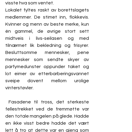
visste hva som ventet.
Lokalet fyltes raskt av borettslagets 
medlemmer. De stimet inn, flokkevis. 
Kvinner og menn av beste merke, kun 
én gammel, de øvrige stort sett 
midtveis i livs-seilasen og med 
tilnærmet lik bekledning og frisyrer. 
Besluttsomme mennesker, pene 
mennesker som sendte skyer av 
parfymedunster oppunder taket og 
lot eimer av etterbarberingsvannet 
sveipe dovent mellom urolige 
vinterstøvler.
 Fasadene til tross, det sterkeste 
fellestrekket ved de fremmøtte var 
den totale mangelen på glede. Hadde 
en ikke visst bedre hadde det vært 
lett å tro at dette var en gjeng som 