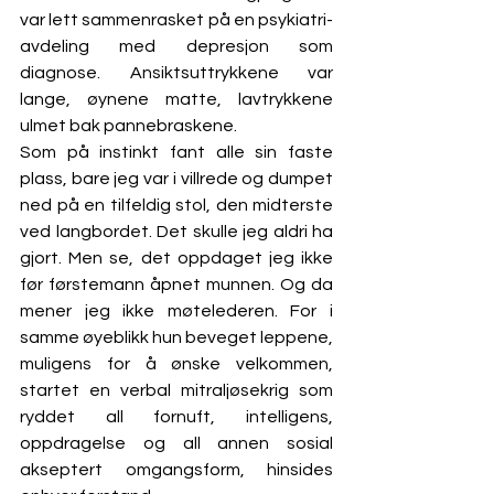
var lett sammenrasket på en psykiatri-
avdeling med depresjon som 
diagnose. Ansiktsuttrykkene var 
lange, øynene matte, lavtrykkene 
ulmet bak pannebraskene.
Som på instinkt fant alle sin faste 
plass, bare jeg var i villrede og dumpet 
ned på en tilfeldig stol, den midterste 
ved langbordet. Det skulle jeg aldri ha 
gjort. Men se, det oppdaget jeg ikke 
før førstemann åpnet munnen. Og da 
mener jeg ikke møtelederen. For i 
samme øyeblikk hun beveget leppene, 
muligens for å ønske velkommen, 
startet en verbal mitraljøsekrig som 
ryddet all fornuft, intelligens, 
oppdragelse og all annen sosial 
akseptert omgangsform, hinsides 