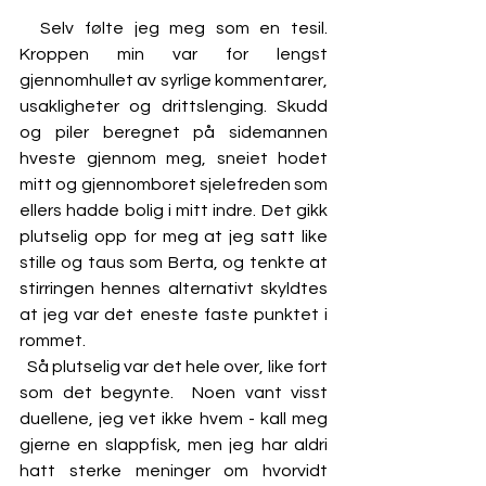
  Selv følte jeg meg som en tesil. 
Kroppen min var for lengst 
gjennomhullet av syrlige kommentarer, 
usakligheter og drittslenging. Skudd 
og piler beregnet på sidemannen 
hveste gjennom meg, sneiet hodet 
mitt og gjennomboret sjelefreden som 
ellers hadde bolig i mitt indre. Det gikk 
plutselig opp for meg at jeg satt like 
stille og taus som Berta, og tenkte at 
stirringen hennes alternativt skyldtes 
at jeg var det eneste faste punktet i 
rommet. 
  Så plutselig var det hele over, like fort 
som det begynte.  Noen vant visst 
duellene, jeg vet ikke hvem - kall meg 
gjerne en slappfisk, men jeg har aldri 
hatt sterke meninger om hvorvidt 