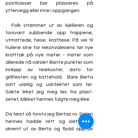
postkasser bør plasseres på 
yttervegg eller inne i oppgangen.
  Folk strømmet ut av kjelleren og 
forsvant subbende opp trappene, 
utmattede, hese, kraftløse. På vei til 
hulene sine for rekonvalesens før nye 
krafttak på nye møter - møter som 
allerede nå varslet illsinte punkter som 
innkjøp av feiekoster, dato for 
grillfesten og kattehold.  Bare Berta 
satt urørlig og uanfektet som før. 
Sakte lirket jeg meg løs fra plast-
setet, blikket hennes fulgte meg ikke.  
Da først så forsto jeg Bertas ro. Sjelen 
hennes hadde rett og slett blitt 
skremt ut av Berta og flydd opp av 
kjelleren helt av seg selv, og derfra 