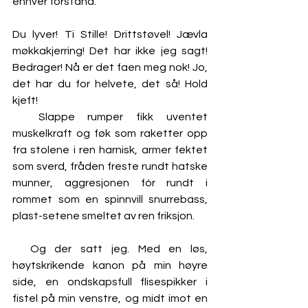
enhver forstand. 
Du lyver! Ti Stille! Drittstøvel! Jævla 
møkkakjerring! Det har ikke jeg sagt! 
Bedrager! Nå er det faen meg nok! Jo, 
det har du for helvete, det så! Hold 
kjeft!
  Slappe rumper fikk uventet 
muskelkraft og føk som raketter opp 
fra stolene i ren harnisk, armer fektet 
som sverd, fråden freste rundt hatske 
munner, aggresjonen fór rundt i 
rommet som en spinnvill snurrebass, 
plast-setene smeltet av ren friksjon.
  Og der satt jeg. Med en løs, 
høytskrikende kanon på min høyre 
side, en ondskapsfull flisespikker i 
fistel på min venstre, og midt imot en 