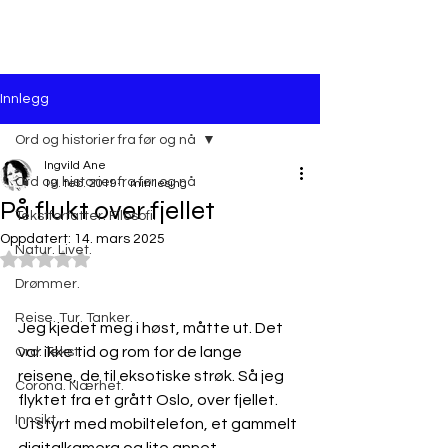
Innlegg
Ord og historier fra før og nå
Ingvild Ane
Ord og historier fra før og nå
19. feb. 2019
1 min lesing
På flukt over fjellet
Tekstforfatter. Filosofi.
Oppdatert:
14. mars 2025
Natur. Livet.
Gitt NaN av 5 stjerner.
Drømmer.
Reise. Tur. Tanker.
Jeg kjedet meg i høst, måtte ut. Det 
var ikke tid og rom for de lange 
Ord. Tekst.
reisene, de til eksotiske strøk. Så jeg 
Corona. Nærhet.
flyktet fra et grått Oslo, over fjellet. 
Innsikt.
Utstyrt med mobiltelefon, et gammelt 