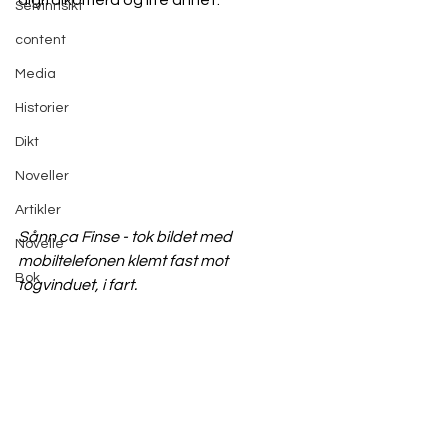
digitalkamera og lite annet.
Selvinnsikt
content
Media
Historier
Dikt
Noveller
Artikler
Sånn ca Finse - tok bildet med 
Novelle
mobiltelefonen klemt fast mot 
Bok
togvinduet, i fart.